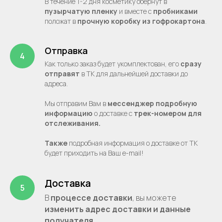
В течение 1-2 дня косметику обернут в
пузырчатую пленку
и вместе с
пробниками
положат в
прочную
коробку из гофрокартона
.
Отправка
Как только заказ будет укомплектован, его
сразу
отправят
в ТК для дальнейшей доставки до
адреса.
Мы отправим Вам в
мессенджер подробную
информацию
о доставке с
трек-номером для
отслеживания.
Также
подробная информация о доставке от ТК
будет приходить на Ваш e-mail!
Доставка
В
процессе
доставки
, вы можете
изменить адрес доставки и данные
получателя
.