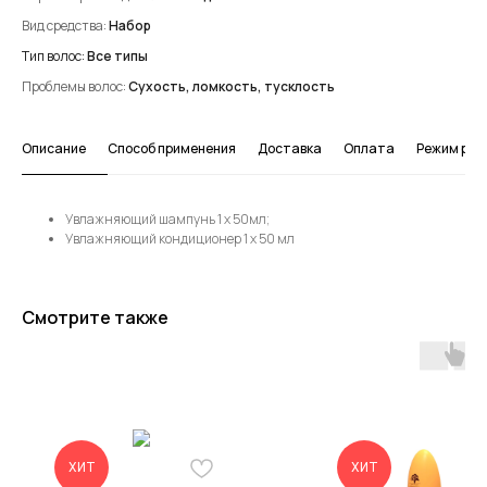
Вид средства:
Набор
Тип волос:
Все типы
Проблемы волос:
Сухость, ломкость, тусклость
Описание
Способ применения
Доставка
Оплата
Режим ра
Увлажняющий шампунь 1 х 50мл;
Увлажняющий кондиционер 1 х 50 мл
Смотрите также
ХИТ
ХИТ