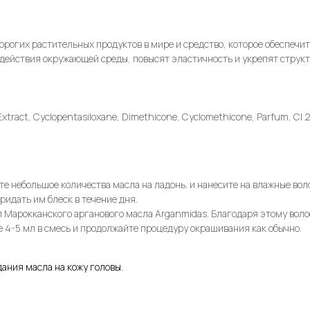
орогих растительных продуктов в мире и средство, которое обеспечи
оздействия окружающей среды, повысят эластичность и укрепят струк
 Extract, Cyclopentasiloxane, Dimethicone, Cyclomethicone, Parfum, CI 
 небольшое количества масла на ладонь. и нанесите на влажные воло
ридать им блеск в течение дня.
 Марокканского арганового масла Arganmidas. Благодаря этому воло
е 4-5 мл в смесь и продолжайте процедуру окрашивания как обычно.
дания масла на кожу головы.