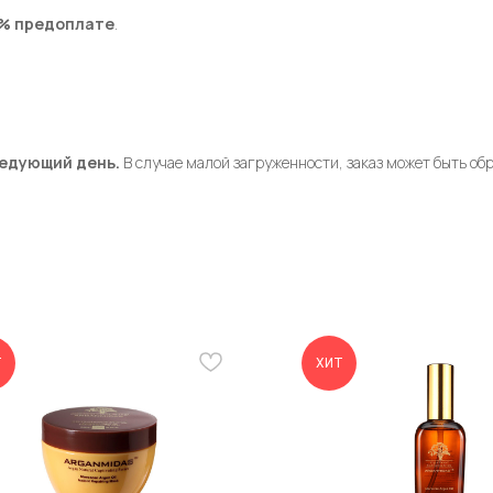
0% предоплате
.
ледующий день.
В случае малой загруженности, заказ может быть об
Т
ХИТ