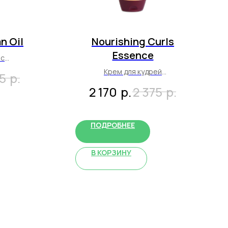
n Oil
Nourishing Curls
Essence
ос
Крем для кудрей
р.
35
200 мл
р.
р.
2 170
2 375
ПОДРОБНЕЕ
В КОРЗИНУ