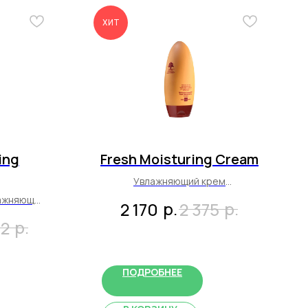
ХИТ
ing
Fresh Moisturing Cream
Увлажняющий крем
200 мл
лажняющий
р.
р.
2 170
2 375
р.
02
ПОДРОБНЕЕ