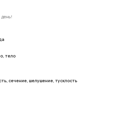
 день!
да
о, тело
сть, cечение, шелушение, тусклость