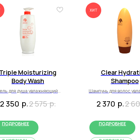
Т
ХИТ
Triple Moisturizing
Clear Hydrat
Body Wash
Shampoo
Гель для душа увлажняющий
Шампунь для волос ув
750 мл
450 мл
р.
р.
р.
2 350
2 575
2 370
2 6
ПОДРОБНЕЕ
ПОДРОБНЕЕ