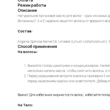
Оплата
Режим работы
Описание
Натуральное Аргановое масло для волос - один из самых д
Витамины F, A и E надежно защитят волосы от вредного в
Состав:
Argania Spinosa Kernel Oil, Linseed (Linum Usitatissimum),
Способ применения
На волосы:
Вымойте голову шампунем и кондиционером. Налейте
несколько капель масла, чтобы смягчить волосы, и п
Перед окрашивание вотрите в волосы примерно 5 мл
перед нанесением краски или осветлителя. Добавьт
Важно! Для избегания жирнистости волос, избегайте попа
На Тело: