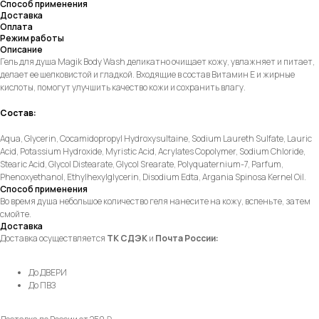
Способ применения
Доставка
Оплата
Режим работы
Описание
Гель для душа Magik Body Wash деликатно очищает кожу, увлажняет и питает,
делает ее шелковистой и гладкой. Входящие в состав Витамин Е и жирные
кислоты, помогут улучшить качество кожи и сохранить влагу.
Состав:
Aqua, Glycerin, Cocamidopropyl Hydroxysultaine, Sodium Laureth Sulfate, Lauric
Acid, Potassium Hydroxide, Myristic Acid, Acrylates Copolymer, Sodium Chloride,
Stearic Acid, Glycol Distearate, Glycol Srearate, Polyquaternium-7, Parfum,
Phenoxyethanol, Ethylhexylglycerin, Disodium Edta, Argania Spinosa Kernel Oil.
Способ применения
Во время душа небольшое количество геля нанесите на кожу, вспеньте, затем
смойте.
Доставка
Доставка осуществляется
ТК СДЭК
и
Почта России:
До ДВЕРИ
До ПВЗ