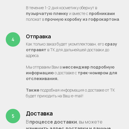
В течение 1-2 дня косметику обернут в
пузырчатую пленку
и вместе с
пробниками
положат в
прочную
коробку из гофрокартона
.
Отправка
Как только заказ будет укомплектован, его
сразу
отправят
в ТК для дальнейшей доставки до
адреса.
Мы отправим Вам в
мессенджер подробную
информацию
о доставке с
трек-номером для
отслеживания.
Также
подробная информация о доставке от ТК
будет приходить на Ваш e-mail!
Доставка
В
процессе
доставки
, вы можете
изменить адрес доставки и данные