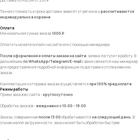
Доставка по России от 250 ₽
Точная стоимость и сроки доставки зависят от региона и
рассчитываются
индивидуально в корзине
.
Оплата
Минимальная сумма заказа
1000 ₽
Оплатить можете онлайн на сайте или с помощью менеджера.
После оформления и оплаты заказа на сайте
, заявка поступит в работу. В
дальнейшем
по
WhatsApp/Telegram/E-mail
с вами свяжется наш менеджер
для предоставления подробной информации по доставке и отслеживанию
заказа.
Комплектация и отправка заказа осуществляется
при 100% предоплате
.
Режим работы
Прием заказов с сайта -
круглосуточно
Обработка заказов -
ежедневно с 10:00 - 18:00
Заказы, совершенные
после 13:00
обрабатываются
на следующий день.
В
случае малой загруженности, заказ может быть обработан быстрее.