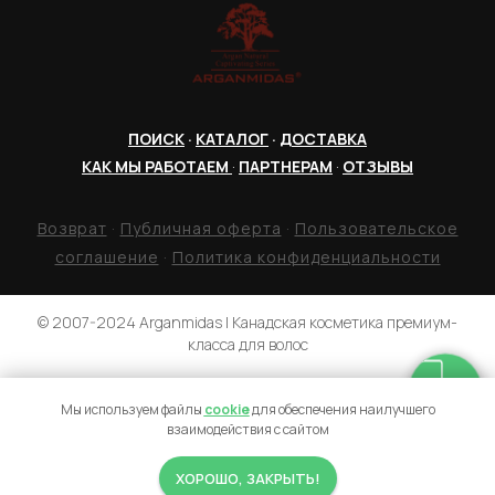
ПОИСК
·
КАТАЛОГ
·
ДОСТАВКА
КАК МЫ РАБОТАЕМ
·
ПАРТНЕРАМ
·
ОТЗЫВЫ
Возврат
·
Публичная оферта
·
Пользовательское
соглашение
·
Политика конфиденциальности
© 2007-2024 Arganmidas | Канадская косметика премиум-
класса для волос
Мы используем файлы
cookie
для обеспечения наилучшего
Tilda
Made on
взаимодействия с сайтом
ХОРОШО, ЗАКРЫТЬ!