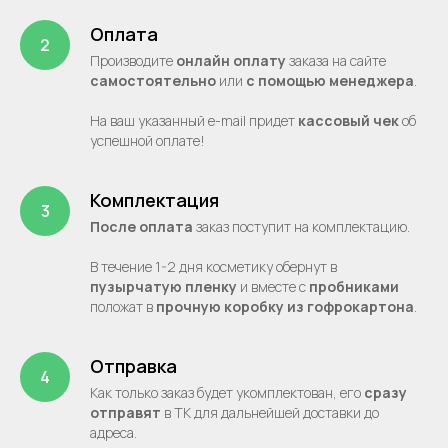
Оплата
Производите
онлайн оплату
заказа на сайте
самостоятельно
или
с помощью менеджера
.
На ваш указанный e-mail придет
кассовый чек
об
успешной оплате!
Комплектация
После оплата
заказ поступит на комплектацию.
В течение 1-2 дня косметику обернут в
пузырчатую пленку
и вместе с
пробниками
положат в
прочную
коробку из гофрокартона
.
Отправка
Как только заказ будет укомплектован, его
сразу
отправят
в ТК для дальнейшей доставки до
адреса.