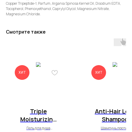
Copper Tripeptide-1, Parfum, Argania Spinosa Kernel Oil, Disodium EDTA,
Tocopherol, Phenoxyethanol, Caprylyl Glycol, Magnesium Nitrate,
Magnesium Chloride.
Смотрите также
ХИТ
ХИТ
Triple
Anti-Hair Lo
Moisturizing
Shampoo
Body Wash
Гель для душа
Шампунь против