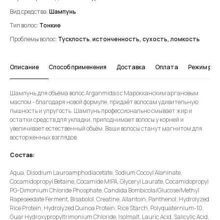
Вид средства:
Шампунь
Тип волос:
Тонкие
Проблемы волос:
Тусклость
,
истонченность,
сухость, ломкость
Описание
Способ применения
Доставка
Оплата
Режим ра
Шампунь для объёма волос Arganmidas с Марокканским аргановым
маслом - благодаря новой формуле, придаёт волосам удивительную
пышность и упругость. Шампунь профессионально смывает жир и
остатки средств для укладки, приподнимает волосы у корней и
увеличивает естественный объём. Ваши волосы станут магнитом для
восторженных взглядов.
Cостав:
Aqua, Disodium Lauroamphodiacetate, Sodium Cocoyl Alaninate,
Cocamidopropyl Betaine, Cocamide MIPA, Glyceryl Laurate, Cocamidopropyl
PG-Dimonium Chloride Phosphate, Candida Bombicola/Glucose/Methyl
Rapeseedate Ferment, Bisabolol, Creatine, Allantoin, Panthenol, Hydrolyzed
Rice Protein, Hydrolyzed Quinoa Protein, Rice Starch, Polyquaternium-10,
Guar Hydroxypropyltrimonium Chloride, Isolmalt, Lauric Acid, Salicylic Acid,