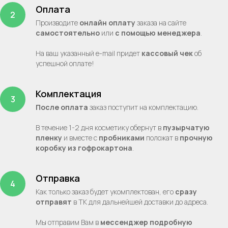
Оплата
Производите
онлайн оплату
заказа на сайте
самостоятельно
или
с помощью менеджера
.
На ваш указанный e-mail придет
кассовый чек
об
успешной оплате!
Комплектация
После оплата
заказ поступит на комплектацию.
В течение 1-2 дня косметику обернут в
пузырчатую
пленку
и вместе с
пробниками
положат в
прочную
коробку из гофрокартона
.
Отправка
Как только заказ будет укомплектован, его
сразу
отправят
в ТК для дальнейшей доставки до адреса.
Мы отправим Вам в
мессенджер подробную