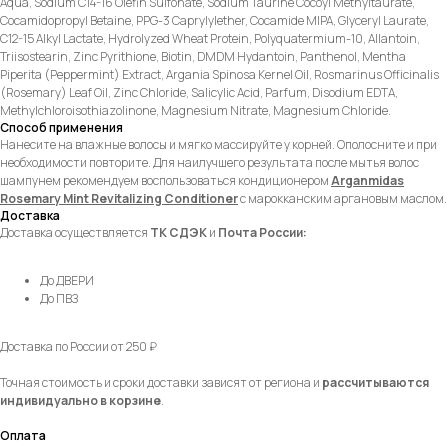
Aqua, Sodium С14-16 Olefin Sulfonate, Sodium Taurine Cocoyl Methyitaurate,
Cocamidopropyl Betaine, PPG-3 Caprylylether, Cocamide MIPA, Glyceryl Laurate,
C12-15 Alkyl Lactate, Hydrolyzed Wheat Protein, Polyquatermium-10, Allantoin,
Triisostearin, Zinc Pyrithione, Biotin, DMDM Hydantoin, Panthenol, Mentha
Piperita (Peppermint) Extract, Argania Spinosa Kernel Oil, Rosmarinus Officinalis
(Rosemary) Leaf Oil, Zinc Chloride, Salicylic Acid, Parfum, Disodium EDTA,
Methylchloroisothiazolinone, Magnesium Nitrate, Magnesium Chloride.
Способ применения
Нанесите на влажные волосы и мягко массируйте у корней. Ополосните и при
необходимости повторите. Для наилучшего результата после мытья волос
шампунем рекомендуем воспользоваться кондиционером
Arganmidas
Rosemary Mint Revitalizing Conditioner
с марокканским аргановым маслом.
Доставка
Доставка осуществляется
ТК СДЭК
и
Почта России:
До ДВЕРИ
До ПВЗ
Доставка по России от 250 ₽
Точная стоимость и сроки доставки зависят от региона и
рассчитываются
индивидуально в корзине
.
Оплата