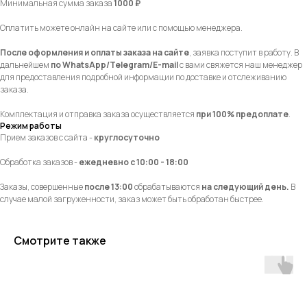
Минимальная сумма заказа
1000 ₽
Оплатить можете онлайн на сайте или с помощью менеджера.
После оформления и оплаты заказа на сайте
, заявка поступит в работу. В
дальнейшем
по
WhatsApp/Telegram/E-mail
с вами свяжется наш менеджер
для предоставления подробной информации по доставке и отслеживанию
заказа.
Комплектация и отправка заказа осуществляется
при 100% предоплате
.
Режим работы
Прием заказов с сайта -
круглосуточно
Обработка заказов -
ежедневно с 10:00 - 18:00
Заказы, совершенные
после 13:00
обрабатываются
на следующий день.
В
случае малой загруженности, заказ может быть обработан быстрее.
Смотрите также