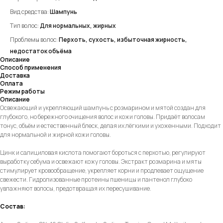
Вид средства:
Шампунь
Тип волос:
Д
ля нормальных, жирных
Проблемы волос:
Перхоть, сухость,
избыточная жирность,
недостаток объёма
Описание
Способ применения
Доставка
Оплата
Режим работы
Описание
Освежающий и укрепляющий шампунь с розмарином и мятой создан для
глубокого, но бережного очищения волос и кожи головы. Придаёт волосам
тонус, объём и естественный блеск, делая их лёгкими и ухоженными. Подходит
для нормальной и жирной кожи головы.
Цинк и салициловая кислота помогают бороться с перхотью, регулируют
выработку себума и освежают кожу головы. Экстракт розмарина и мяты
стимулирует кровообращение, укрепляет корни и продлевает ощущение
свежести. Гидролизованные протеины пшеницы и пантенол глубоко
увлажняют волосы, предотвращая их пересушивание.
Cостав: